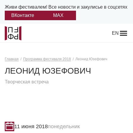
Живи фестивалем!
Все новости и закулисье в соцсетях
ВКонтакте
MAX
Назад
EN
О фестивале
Главная
Программа фестиваля 2018
Леонид Юзефович
Платонов
ЛЕОНИД ЮЗЕФОВИЧ
Положение о фестивале
Творческая встреча
Учредители и партнеры
Дирекция
Платоновская премия
11 июня 2018
понедельник
Отчеты и документы