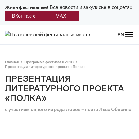
Живи фестивалем!
Все новости и закулисье в соцсетях
ВКонтакте
MAX
Назад
EN
О фестивале
Главная
Программа фестиваля 2018
Платонов
Презентация литературного проекта «Полка»
ПРЕЗЕНТАЦИЯ
Положение о фестивале
ЛИТЕРАТУРНОГО ПРОЕКТА
Учредители и партнеры
«ПОЛКА»
Дирекция
с участием одного из редакторов – поэта Льва Оборина
Платоновская премия
Отчеты и документы