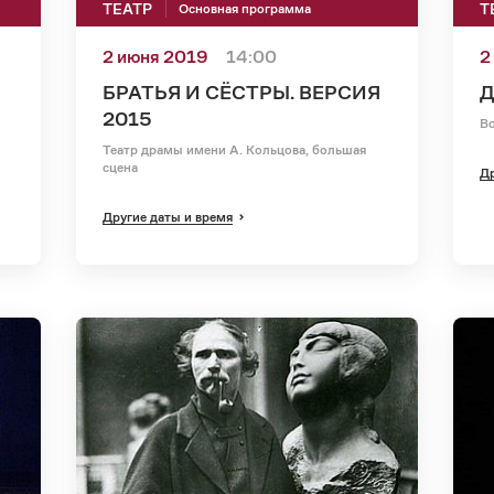
ТЕАТР
Т
Основная программа
2 июня 2019
14:00
2
БРАТЬЯ И СЁСТРЫ. ВЕРСИЯ
Д
2015
Во
Театр драмы имени А. Кольцова, большая
сцена
Др
Другие даты и время