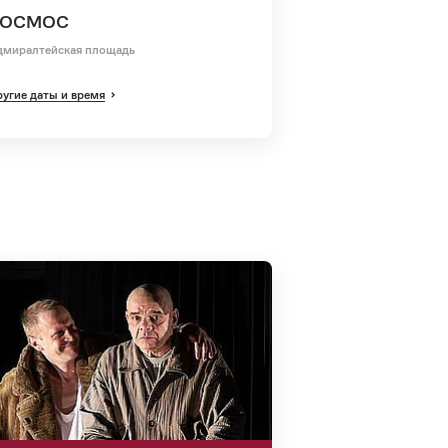
КОСМОС
дмиралтейская площадь
угие даты и время