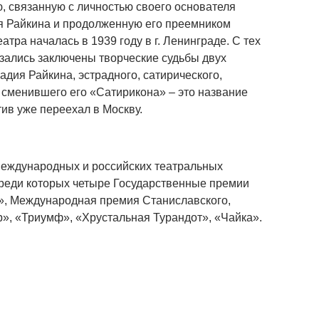
, связанную с личностью своего основателя
ия Райкина и продолженную его преемником
тра началась в 1939 году в г. Ленинграде. С тех
зались заключены творческие судьбы двух
дия Райкина, эстрадного, сатирического,
 сменившего его «Сатирикона» – это название
тив уже переехал в Москву.
 международных и российских театральных
среди которых четыре Государственные премии
», Международная премия Станиславского,
», «Триумф», «Хрустальная Турандот», «Чайка».