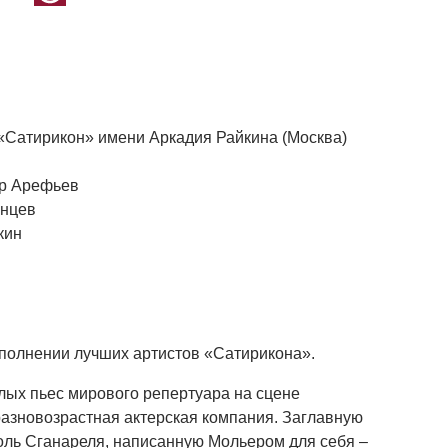
 «Сатирикон» имени Аркадия Райкина (Москва)
ир Арефьев
унцев
кин
полнении лучших артистов «Сатирикона».
лых пьес мирового репертуара на сцене
азновозрастная актерская компания. Заглавную
оль Сганареля, написанную Мольером для себя –