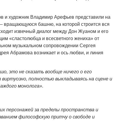
ов и художник Владимир Арефьев представили на
 – вращающуюся башню, на которой строится вся
сходит извечный диалог между Дон Жуаном и его
щим «сластолюбца и всесветного жениха» от
льном музыкальном сопровождении Сергея
рея Абрамова возникает и ось любви, и линия
шо, это не сказать вообще ничего о его
 виртуозно, полностью выкладываясь на сцене и
каждого монолога».
их персонажей за пределы пространства и
званием философскую притчу о свободе и