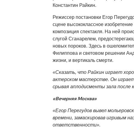
Константин Райкин.
Режиссер постановки Егор Перегуд
сцене высококлассное изобретение
композиция спектакля. На ней прои
слугой Сганарелем, предостерегаю
новых пороков. Здесь в ошеломите
Филиппова и световом решении Анд
жизни, и вертикаль смерти.
«Сказать, что Райкин играет хоро
актерском мастерстве. Он играет
срывая аплодисменты зала после 
«Вечерняя Москва»
«Егор Перегудов вывел мольеровск
времени, замаскировав игривым на
ответственности».