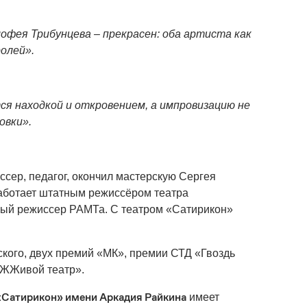
офея Трибунцева – прекрасен: оба артиста как
олей».
я находкой и откровением, а импровизацию не
овки».
сер, педагог, окончил мастерскую Сергея
аботает штатным режиссёром театра
вный режиссер РАМТа. С театром «Сатирикон»
ского, двух премий «МК», премии СТД «Гвоздь
«ЖЖивой театр».
«Сатирикон» имени Аркадия Райкина
имеет