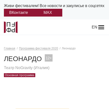
Живи фестивалем!
Все новости и закулисье в соцсетях
ВКонтакте
MAX
Назад
EN
О фестивале
Главная
Программа фестиваля 2020
Леонардо
Платонов
ЛЕОНАРДО
Положение о фестивале
Театр NoGravity (Италия)
Учредители и партнеры
Основная программа
Дирекция
Платоновская премия
Отчеты и документы